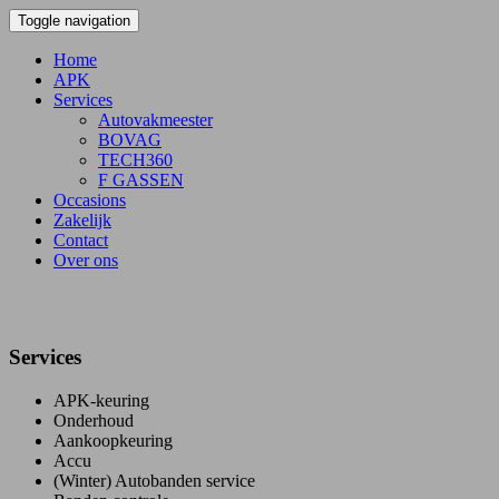
Toggle navigation
Home
APK
Services
Autovakmeester
BOVAG
TECH360
F GASSEN
Occasions
Zakelijk
Contact
Over ons
Services
APK-keuring
Onderhoud
Aankoopkeuring
Accu
(Winter) Autobanden service